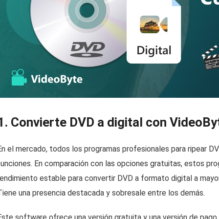
1. Convierte DVD a digital con VideoB
En el mercado, todos los programas profesionales para ripear D
funciones. En comparación con las opciones gratuitas, estos pr
rendimiento estable para convertir DVD a formato digital a mayo
Tiene una presencia destacada y sobresale entre los demás.
Este software ofrece una versión gratuita y una versión de pago