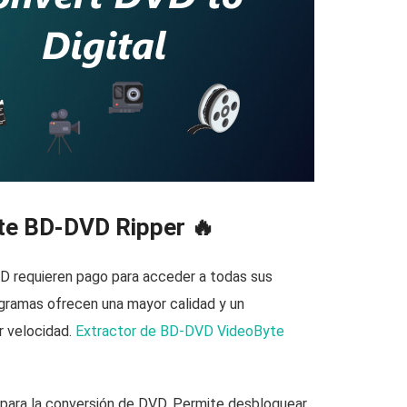
yte BD-DVD Ripper 🔥
VD requieren pago para acceder a todas sus
ogramas ofrecen una mayor calidad y un
r velocidad.
Extractor de BD-DVD VideoByte
 para la conversión de DVD. Permite desbloquear