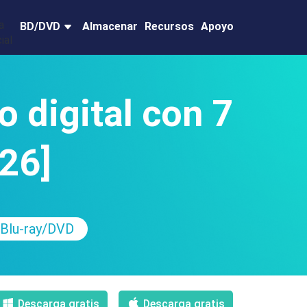
BD/DVD
Almacenar
Recursos
Apoyo
 digital con 7
26]
 Blu-ray/DVD
Descarga gratis
Descarga gratis