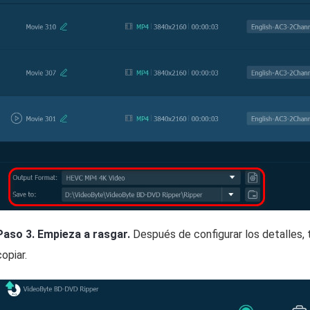
Paso 3.
Empieza a rasgar.
Después de configurar los detalles, 
copiar.