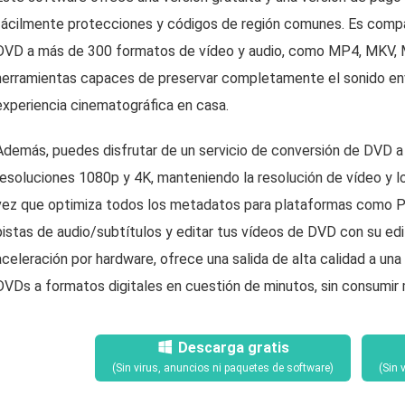
fácilmente protecciones y códigos de región comunes. Es compat
DVD a más de 300 formatos de vídeo y audio, como MP4, MKV, M
herramientas capaces de preservar completamente el sonido env
experiencia cinematográfica en casa.
Además, puedes disfrutar de un servicio de conversión de DVD a 
resoluciones 1080p y 4K, manteniendo la resolución de vídeo y lo
vez que optimiza todos los metadatos para plataformas como Pl
pistas de audio/subtítulos y editar tus vídeos de DVD con su edi
aceleración por hardware, ofrece una salida de alta calidad a una
DVDs a formatos digitales en cuestión de minutos, sin consumir
Descarga gratis
(Sin virus, anuncios ni paquetes de software)
(Sin 