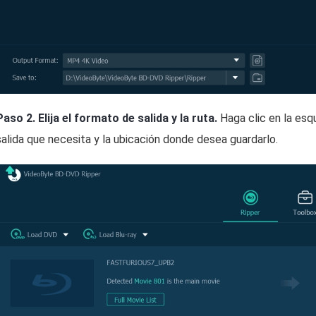
Paso 2.
Elija el formato de salida y la ruta.
Haga clic en la esqu
salida que necesita y la ubicación donde desea guardarlo.