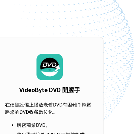
VideoByte DVD 開膛手
在便攜設備上播放老舊DVD有困難？輕鬆
將您的DVD收藏數位化。
解密商業DVD。