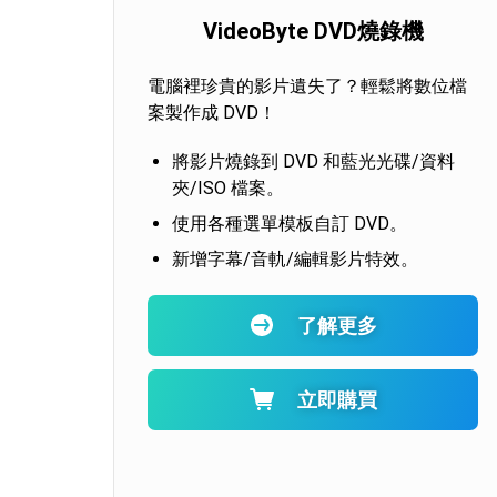
VideoByte DVD燒錄機
電腦裡珍貴的影片遺失了？輕鬆將數位檔
案製作成 DVD！
將影片燒錄到 DVD 和藍光光碟/資料
夾/ISO 檔案。
使用各種選單模板自訂 DVD。
新增字幕/音軌/編輯影片特效。
了解更多
立即購買