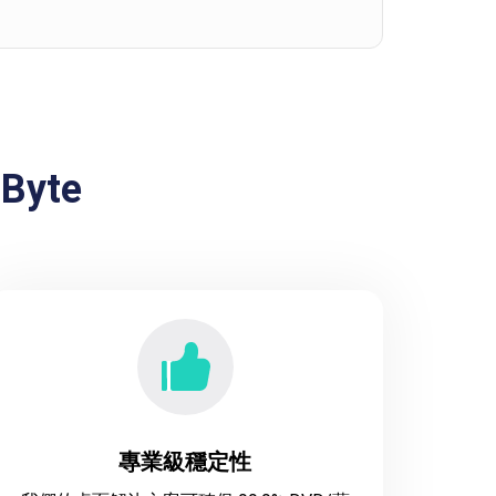
yte
專業級穩定性