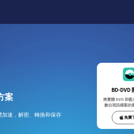
BD-DVD
方案
將實體 DVD 和
數位視訊檔案的
硬體加速，解密、轉換和保存
免費