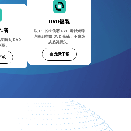
DVD複製
作者
以 1:1 的比例將 DVD 電影光碟
克隆到空白 DVD 光碟，不會造
刻錄到 DVD
成品質損失。
收藏。
免費下載
下載