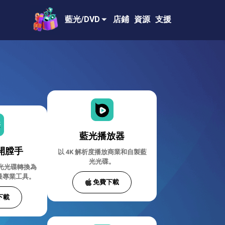
藍光/DVD
店鋪
資源
支援
藍光播放器
 開膛手
以 4K 解析度播放商業和自製藍
光光碟。
藍光光碟轉換為
最專業工具。
免費下載
下載