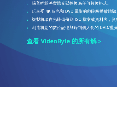
瑞普
輕鬆將實體光碟轉換為任何數位格式。
玩
享受 4K 藍光和 DVD 電影的戲院級播放體
複製
將珍貴光碟備份到 ISO 檔案或資料夾，
創造
將您的數位記憶刻錄到個人化的 DVD/藍
查看 VideoByte 的所有解 >