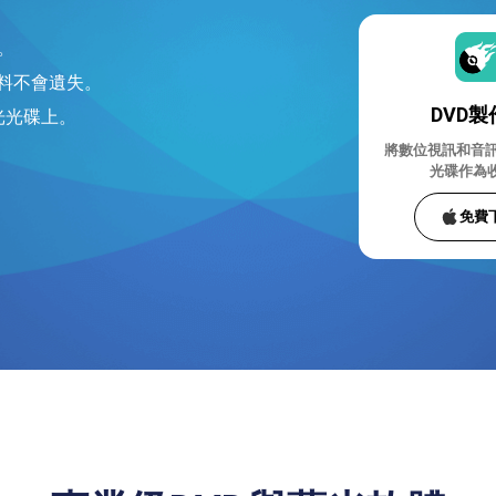
驗。
資料不會遺失。
DVD製
光光碟上。
將數位視訊和音訊
光碟作為
免費