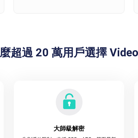
麼超過 20 萬用戶選擇 VideoB
大師級解密