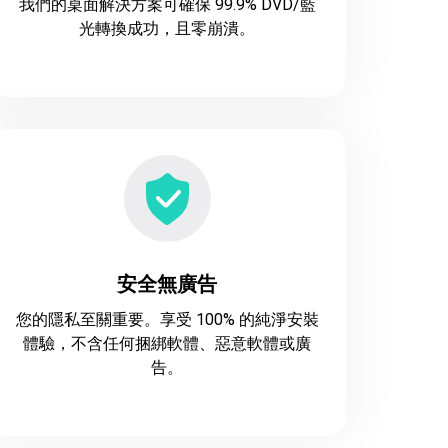
我們的桌面解決方案可確保 99.9% DVD/藍
光轉換成功，且零崩潰。
安全無廣告
您的隱私至關重要。享受 100% 的純淨安裝
體驗，不含任何捆綁軟體、惡意軟體或廣
告。