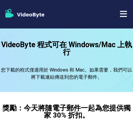
藍光/DVD
VideoByte 程式可在 Windows/Mac 上執
行
店鋪
BD-DVD 開膛手
您下載的程式僅適用於 Windows 和 Mac。如果需要，我們可以
資源
DVD 開膛手
將下載連結傳送到您的電子郵件。
支援
藍光播放器
DVD製作者
獎勵：今天將隨電子郵件一起為您提供獨
家 30% 折扣。
DVD複製