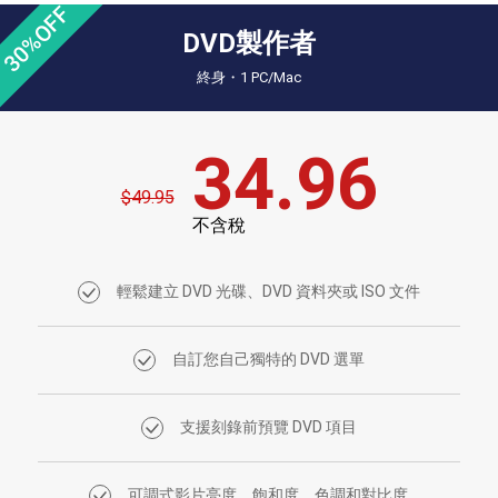
30%OFF
藍光拷貝
DVD製作者
終身・1 PC/Mac
34.96
$49.95
不含稅
輕鬆建立 DVD 光碟、DVD 資料夾或 ISO 文件
自訂您自己獨特的 DVD 選單
支援刻錄前預覽 DVD 項目
可調式影片亮度、飽和度、色調和對比度