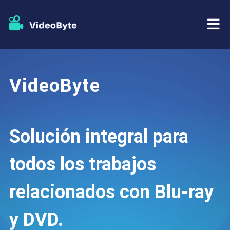
BD/DVD
VideoByte
Almacenar
Extractor de BD-DVD
Recursos
Extractor de DVD
Solución integral para
Apoyo
Reproductor Blu-ray
todos los trabajos
Creador de DVD
relacionados con Blu-ray
Copia de DVD
y DVD.
Copia Blu-ray