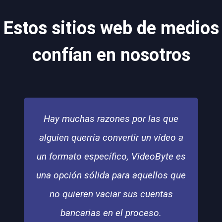
Estos sitios web de medios
confían en nosotros
nes por las que
VideoByte BD
nvertir un vídeo a
forma más s
ico, VideoByte es
calidad de c
para aquellos que
ray a forma
ar sus cuentas
para permit
 el proceso.
reproduz