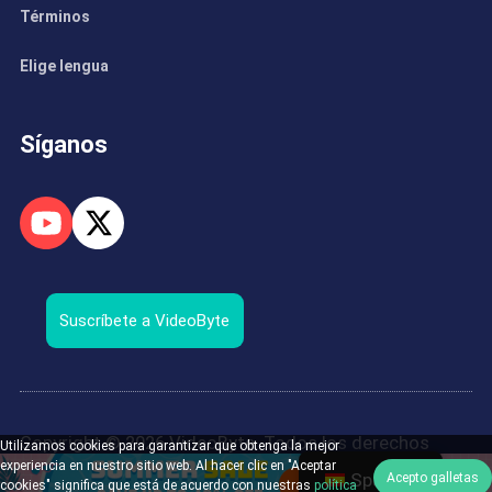
Términos
Elige lengua
Síganos
Suscríbete a VideoByte
Copyright © 2026 VideoByte. Todos los derechos
Utilizamos cookies para garantizar que obtenga la mejor
reservados.
experiencia en nuestro sitio web. Al hacer clic en "Aceptar
Spanish
Acepto galletas
cookies" significa que está de acuerdo con nuestras
política