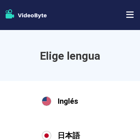
BD/DVD
Elige lengua
Almacenar
Extractor de BD-DVD
Recursos
Extractor de DVD
Apoyo
Reproductor Blu-ray
Inglés
Creador de DVD
Copia de DVD
日本語
Copia Blu-ray