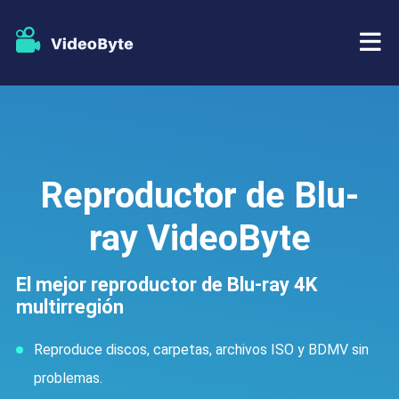
BD/DVD
Almacenar
Extractor de BD-DVD
Reproductor de Blu-
Recursos
Extractor de DVD
ray VideoByte
Apoyo
Reproductor Blu-ray
El mejor reproductor de Blu-ray 4K
multirregión
Creador de DVD
Reproduce discos, carpetas, archivos ISO y BDMV sin
Copia de DVD
problemas.
Copia Blu-ray