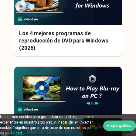
Los 4 mejores programas de
reproducción de DVD para Windows
(2026)
Utilizamos cookies para garantizar que obtenga la mejor
experiencia en nuestro sitio web. Al hacer clic en "Aceptar
[2026] Cómo reproducir Blu-ray en un
Spanish
Acepto galletas
cookies" significa que está de acuerdo con nuestras
política
PC con Windows 11/10: 3 maneras
de privacidad
.