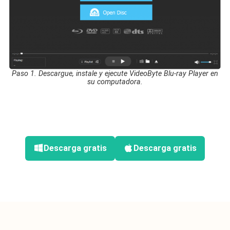
Paso 1. Descargue, instale y ejecute VideoByte Blu-ray Player en
su computadora.
P
Descarga gratis
Descarga gratis