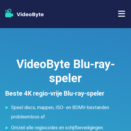
BD/DVD
Winkel
BD-DVD-ripper
VideoByte Blu-ray-
Bronnen
DVD-ripper
speler
Steun
Blu-ray speler
Beste 4K regio-vrije Blu-ray-speler
DVD-maker
Speel discs, mappen, ISO- en BDMV-bestanden
DVD-kopie
probleemloos af.
Omzeil alle regiocodes en schijfbeveiligingen.
Blu-ray-kopie