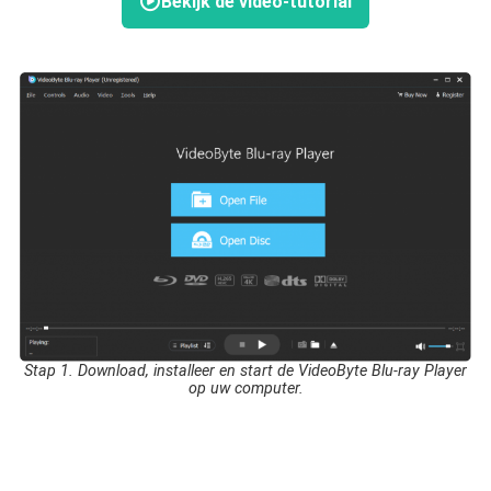
Bekijk de video-tutorial
Stap 1. Download, installeer en start de VideoByte Blu-ray Player
op uw computer.
Sta