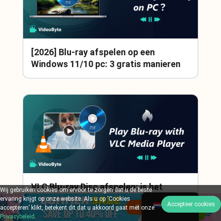
[2026] Blu-ray afspelen op een
Windows 11/10 pc: 3 gratis manieren
VLC Blu-ray Disc afspelen: is het
Wij gebruiken cookies om ervoor te zorgen dat u de beste
mogelijk? [Windows & Mac]
ervaring krijgt op onze website. Als u op ‘Cookies
Dutch
Accepteer cookies
accepteren’ klikt, betekent dit dat u akkoord gaat met onze
Privacybeleid
.