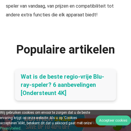
speler van vandaag, van prijzen en compatibiliteit tot
andere extra functies die elk apparaat biedt!
Populaire artikelen
Wat is de beste regio-vrije Blu-
ray-speler? 6 aanbevelingen
[Ondersteunt 4K]
Wij gebruiken cookies om ervoor te zorgen dat u de beste
Blu-ray ISO afspelen op pc en
ervaring krijgt op onze website. Als u op ‘Cookies
Accepteer cookies
accepteren’ klikt, betekent dit dat u akkoord gaat met onze
Mac (3 ultieme manieren)
Privacybeleid
.