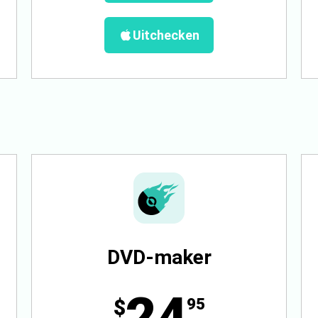
Uitchecken
DVD-maker
24
$
95