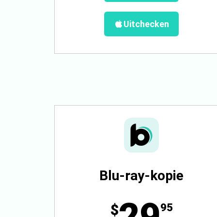
Uitchecken
Blu-ray-kopie
29
$
95