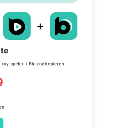
ite
-ray-speler + Blu-ray kopiëren
9
en