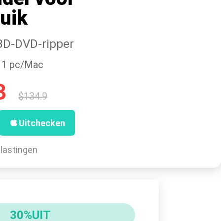
uik
 BD-DVD-ripper
・1 pc/Mac
3
$134.9
Uitchecken
elastingen
30%UIT