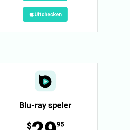
Uitchecken
Blu-ray speler
29
$
95