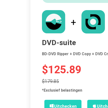
DVD-suite
BD-DVD Ripper + DVD Copy + DVD C
$125.89
$179.85
*Exclusief belastingen
Uitchecken
Uitc