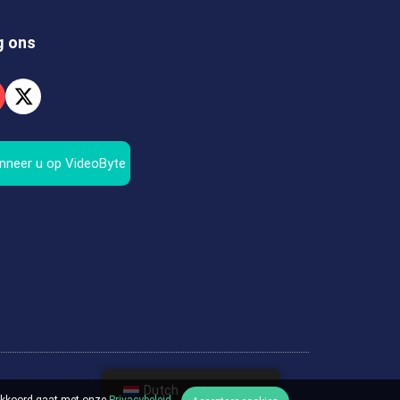
g ons
nneer u op VideoByte
Dutch