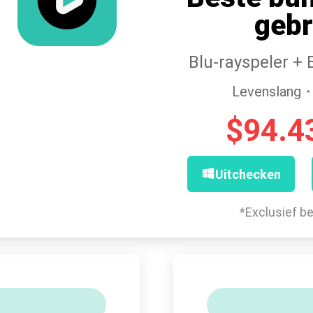
gebr
Blu-rayspeler +
Levenslang
$94.4
Uitchecken
*Exclusief b