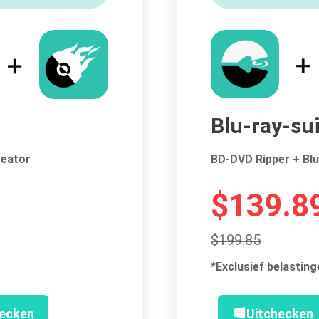
Blu-ray-su
reator
BD-DVD Ripper + Blu
$139.8
$199.85
*Exclusief belasting
hecken
Uitchecken