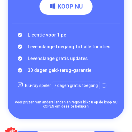
KOOP NU
Licentie voor 1 pc
Levenslange toegang tot alle functies
Levenslange gratis updates
30 dagen geld-terug-garantie
Blu-ray speler
7 dagen gratis toegang
Voor prijzen van andere landen en regio's klikt u op de knop NU
KOPEN om deze te bekijken.