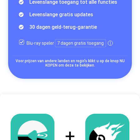
Levenslange toegang tot alle functies
Levenslange gratis updates
30 dagen geld-terug-garantie
Blu-ray speler
7 dagen gratis toegang
Voor prijzen van andere landen en regio's klikt u op de knop NU
KOPEN om deze te bekijken.