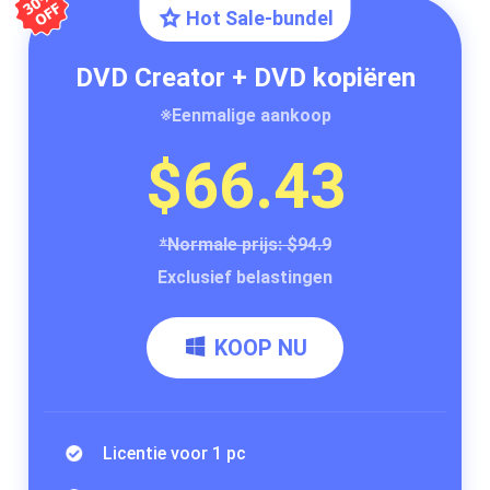
Hot Sale-bundel
DVD Creator + DVD kopiëren
※Eenmalige aankoop
$66.43
*Normale prijs: $94.9
Exclusief belastingen
KOOP NU
Licentie voor 1 pc