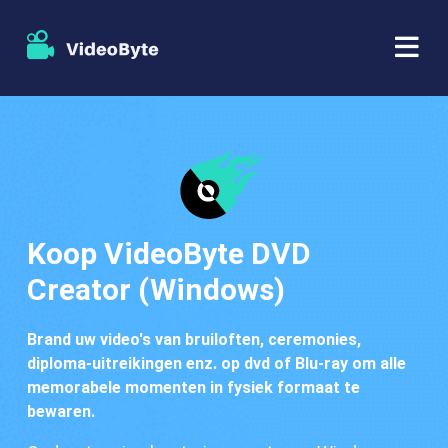
BD/DVD
Winkel
BD-DVD-ripper
Bronnen
DVD-ripper
Koop VideoByte DVD
Creator (Windows)
Steun
Blu-ray speler
Brand uw video's van bruiloften, ceremonies,
DVD-maker
diploma-uitreikingen enz. op dvd of Blu-ray om alle
memorabele momenten in fysiek formaat te
DVD-kopie
bewaren.
Blu-ray-kopie