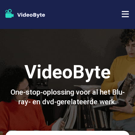
BD/DVD
Winkel
BD-DVD-ripper
VideoByte
Bronnen
DVD-ripper
Steun
Blu-ray speler
One-stop-oplossing voor al het Blu-
ray- en dvd-gerelateerde werk.
DVD-maker
DVD-kopie
Blu-ray-kopie