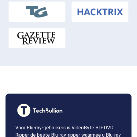
Voor Blu-ray-gebruikers is VideoByte BD-DVD
Ripper de beste Blu-ray-ripper waarmee u Blu-ray