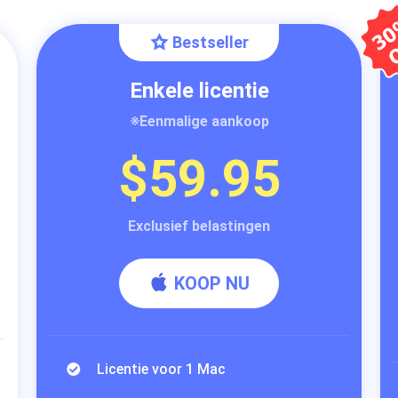
Bestseller
Enkele licentie
※Eenmalige aankoop
$59.95
Exclusief belastingen
KOOP NU
Licentie voor 1 Mac