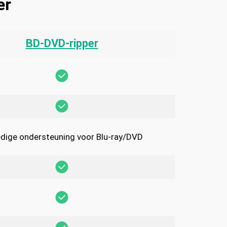
er
BD-DVD-ripper
edige ondersteuning voor Blu-ray/DVD