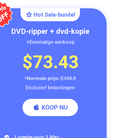
Hot Sale-bundel
DVD-ripper + dvd-kopie
※Eenmalige aankoop
$73.43
*Normale prijs: $104.9
Exclusief belastingen
KOOP NU
Licentie voor 1 Mac