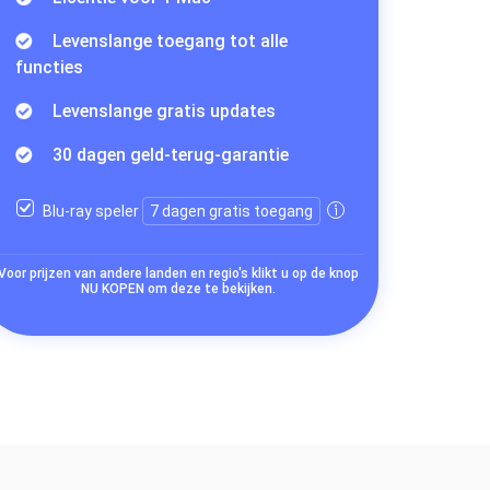
Levenslange toegang tot alle
functies
Levenslange gratis updates
30 dagen geld-terug-garantie
Blu-ray speler
7 dagen gratis toegang
Voor prijzen van andere landen en regio's klikt u op de knop
NU KOPEN om deze te bekijken.