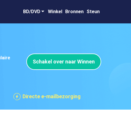
BD/DVD
Winkel
Bronnen
Steun
laire
Schakel over naar Winnen
Directe e-mailbezorging