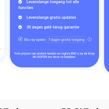
Levenslange toegang tot alle
functies
Levenslange gratis updates
30 dagen geld-terug-garantie
Blu-ray speler
7 dagen gratis toegang
p
Voor prijzen van andere landen en regio's klikt u op de knop
NU KOPEN om deze te bekijken.