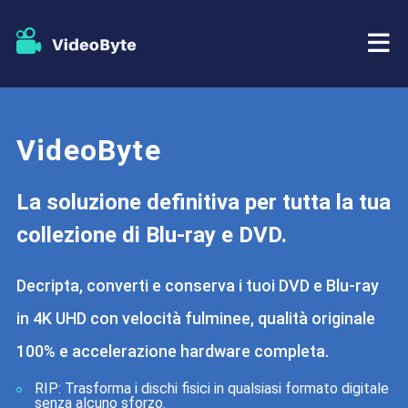
BD/DVD
VideoByte
Negozio
Ripper BD-DVD
La soluzione definitiva per tutta la tua
Risorse
Ripper di DVD
collezione di Blu-ray e DVD.
Supporto
Lettore Blu-ray
Decripta, converti e conserva i tuoi DVD e Blu-ray
Creatore di DVD
in 4K UHD con velocità fulminee, qualità originale
100% e accelerazione hardware completa.
Copia DVD
RIP
: Trasforma i dischi fisici in qualsiasi formato digitale
senza alcuno sforzo.
Copia Blu-ray