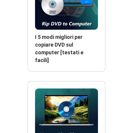
I 5 modi migliori per
copiare DVD sul
computer [testati e
facili]