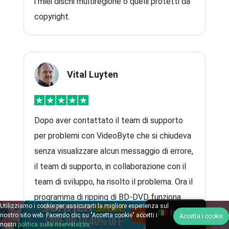
i miei dischi multiregione o quelli protetti da
copyright.
Vital Luyten
Dopo aver contattato il team di supporto
per problemi con VideoByte che si chiudeva
senza visualizzare alcun messaggio di errore,
il team di supporto, in collaborazione con il
team di sviluppo, ha risolto il problema. Ora il
programma di ripping di BD-DVD funziona
Utilizziamo i cookie per assicurarti la migliore esperienza sul
Italian
perfettamente. Ottimo servizio!
nostro sito web. Facendo clic su "Accetta cookie" accetti i
Accetta i cookie
nostri
politica sulla riservatezza
.