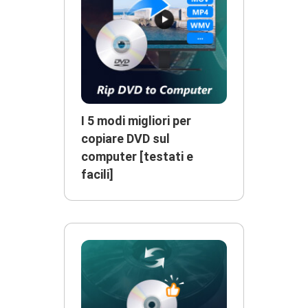
I 5 modi migliori per
copiare DVD sul
computer [testati e
facili]