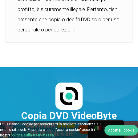
profitto, è sicuramente illegale. Pertanto, tieni
presente che copia o decifri DVD solo per uso
personale o per collezioni.
Copia DVD VideoByte
Inizia gratuitamente, aggiorna quando sei
Utilizziamo i cookie per assicurarti la migliore esperienza sul
Italian
nostro sito web. Facendo clic su "Accetta cookie" accetti i
Accetta i cookie
pronto!
nostri
politica sulla riservatezza
.