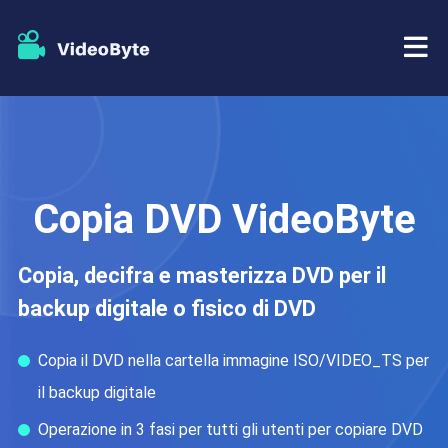
BD/DVD
Negozio
Ripper BD-DVD
Copia DVD VideoByte
Risorse
Ripper di DVD
Copia, decifra e masterizza DVD per il
Supporto
Lettore Blu-ray
backup digitale o fisico di DVD
Creatore di DVD
Copia il DVD nella cartella immagine ISO/VIDEO_TS per
il backup digitale
Copia DVD
Operazione in 3 fasi per tutti gli utenti per copiare DVD
Copia Blu-ray