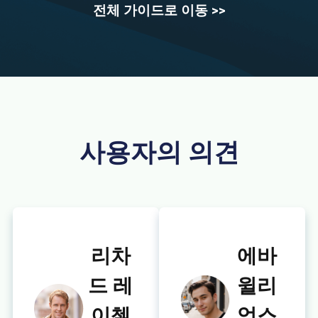
전체 가이드로 이동 >>
사용자의 의견
리차
에바
드 레
윌리
이첼
엄스