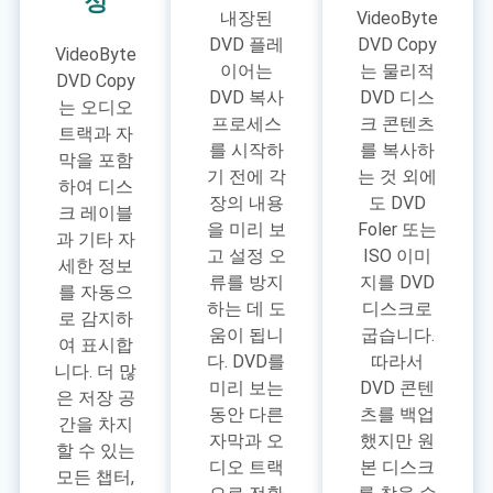
정
내장된
VideoByte
DVD 플레
DVD Copy
VideoByte
이어는
는 물리적
DVD Copy
DVD 복사
DVD 디스
는 오디오
프로세스
크 콘텐츠
트랙과 자
를 시작하
를 복사하
막을 포함
기 전에 각
는 것 외에
하여 디스
장의 내용
도 DVD
크 레이블
을 미리 보
Foler 또는
과 기타 자
고 설정 오
ISO 이미
세한 정보
류를 방지
지를 DVD
를 자동으
하는 데 도
디스크로
로 감지하
움이 됩니
굽습니다.
여 표시합
다. DVD를
따라서
니다. 더 많
미리 보는
DVD 콘텐
은 저장 공
동안 다른
츠를 백업
간을 차지
자막과 오
했지만 원
할 수 있는
디오 트랙
본 디스크
모든 챕터,