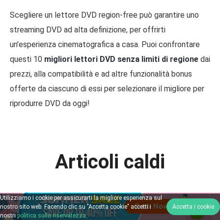
Scegliere un lettore DVD region-free può garantire uno
streaming DVD ad alta definizione, per offrirti
un'esperienza cinematografica a casa. Puoi confrontare
questi 10
migliori lettori DVD senza limiti di regione
dai
prezzi, alla compatibilità e ad altre funzionalità bonus
offerte da ciascuno di essi per selezionare il migliore per
riprodurre DVD da oggi!
Articoli caldi
Utilizziamo i cookie per assicurarti la migliore esperienza sul
Qual è il miglior lettore Blu-ray
nostro sito web. Facendo clic su "Accetta cookie" accetti i
Accetta i cookie
nostri
politica sulla riservatezza
.