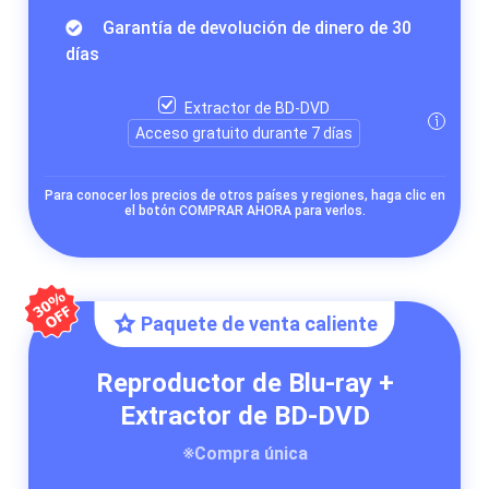
Garantía de devolución de dinero de 30
días
Extractor de BD-DVD
Acceso gratuito durante 7 días
Para conocer los precios de otros países y regiones, haga clic en
el botón COMPRAR AHORA para verlos.
Paquete de venta caliente
Reproductor de Blu-ray +
Extractor de BD-DVD
※Compra única