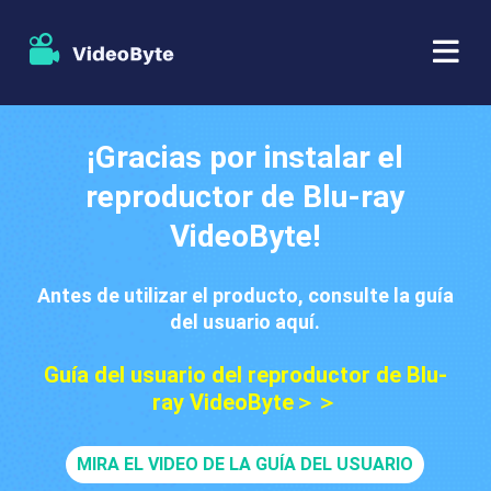
BD/DVD
¡Gracias por instalar el
reproductor de Blu-ray
Almacenar
Extractor de BD-DVD
VideoByte!
Recursos
Extractor de DVD
Antes de utilizar el producto, consulte la guía
Apoyo
Reproductor Blu-ray
del usuario aquí.
Guía del usuario del reproductor de Blu-
Creador de DVD
ray VideoByte＞＞
Copia de DVD
MIRA EL VIDEO DE LA GUÍA DEL USUARIO
Copia Blu-ray