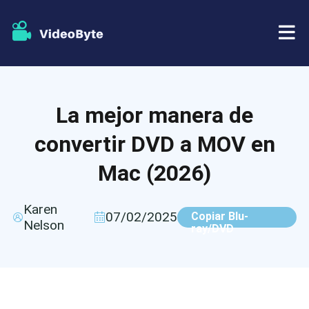
BD/DVD
La mejor manera de
Almacenar
Extractor de BD-DVD
convertir DVD a MOV en
Recursos
Extractor de DVD
Mac (2026)
Apoyo
Reproductor Blu-ray
Karen
07/02/2025
Copiar Blu-
Nelson
ray/DVD
Creador de DVD
Copia de DVD
Copia Blu-ray