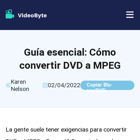
BD/DVD
Guía esencial: Cómo
Almacenar
Extractor de BD-DVD
convertir DVD a MPEG
Recursos
Extractor de DVD
Karen
02/04/2022
Copiar Blu-
Nelson
Apoyo
ray/DVD
Reproductor Blu-ray
Creador de DVD
Copia de DVD
La gente suele tener exigencias para convertir
Copia Blu-ray