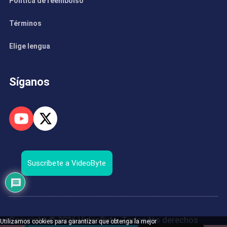
Politica de reembolso
Términos
Elige lengua
Síganos
Suscríbete a VideoByte
Copyright © 2026 VideoByte. Todos los derechos
Utilizamos cookies para garantizar que obtenga la mejor