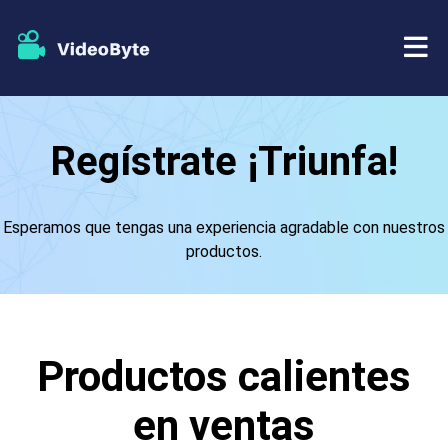
BD/DVD
Regístrate ¡Triunfa!
Almacenar
Extractor de BD-DVD
Esperamos que tengas una experiencia agradable con nuestros
Recursos
Extractor de DVD
productos.
Apoyo
Reproductor Blu-ray
Creador de DVD
Productos calientes
Copia de DVD
en ventas
Copia Blu-ray