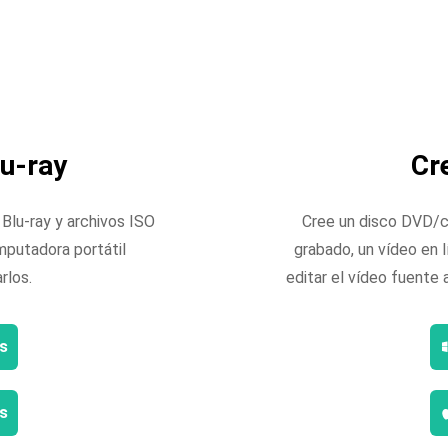
u-ray
Cr
Blu-ray y archivos ISO
Cree un disco DVD/ca
putadora portátil
grabado, un vídeo en 
rlos.
editar el vídeo fuente 
s
s