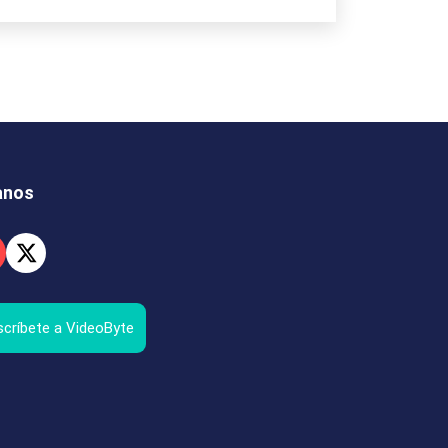
anos
críbete a VideoByte