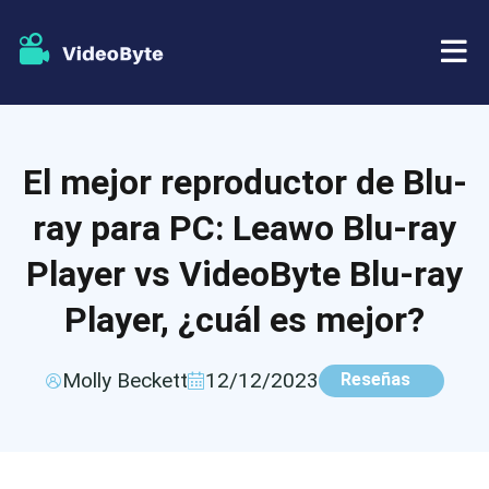
BD/DVD
El mejor reproductor de Blu-
Almacenar
Extractor de BD-DVD
ray para PC: Leawo Blu-ray
Recursos
Extractor de DVD
Player vs VideoByte Blu-ray
Player, ¿cuál es mejor?
Apoyo
Reproductor Blu-ray
Creador de DVD
Molly Beckett
12/12/2023
Reseñas
Copia de DVD
Copia Blu-ray