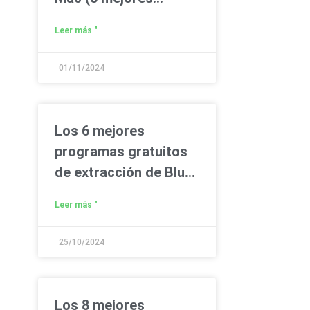
formas)
Leer más "
01/11/2024
Los 6 mejores
programas gratuitos
de extracción de Blu-
ray para copiar Blu-ray
Leer más "
en PC/Mac fácilmente
25/10/2024
Los 8 mejores