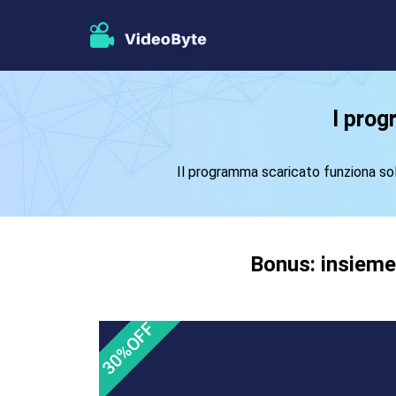
I pro
Il programma scaricato funziona sol
Bonus: insieme 
30%OFF