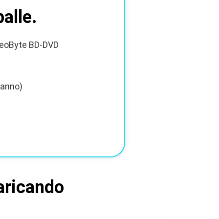
palle.
deoByte BD-DVD
'anno)
aricando