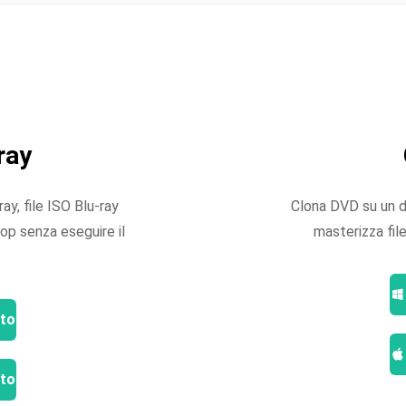
ray
ray, file ISO Blu-ray
Clona DVD su un di
op senza eseguire il
masterizza fil
ito
ito