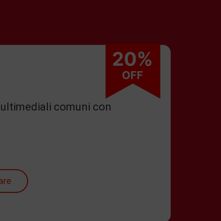
 multimediali comuni con
are