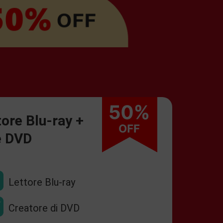
ore Blu-ray +
e DVD
Lettore Blu-ray
Creatore di DVD