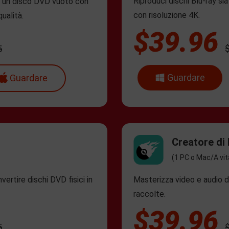
Riproduci dischi Blu-ray si
su un disco DVD vuoto con
con risoluzione 4K.
ualità.
$39.96
5
Guardare
Guardare
Creatore di
(1 PC o Mac/A vit
ertire dischi DVD fisici in
Masterizza video e audio d
raccolte.
$39.96
5