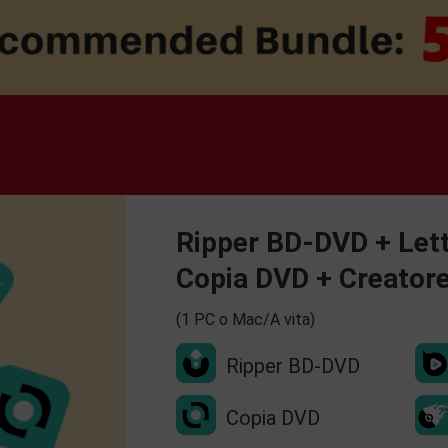
Ripper BD-DVD + Lett
Copia DVD + Creator
(1 PC o Mac/A vita)
Ripper BD-DVD
Copia DVD