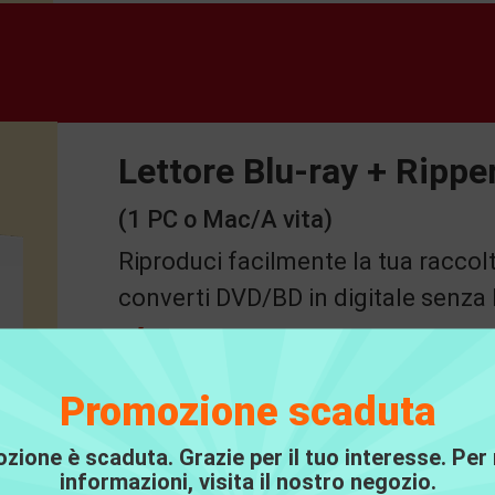
Lettore Blu-ray + Ripp
(1 PC o Mac/A vita)
Riproduci facilmente la tua racco
converti DVD/BD in digitale senza l
$80.94
$134.9
Promozione scaduta
Guardare
Guard
zione è scaduta. Grazie per il tuo interesse. Per
informazioni, visita il nostro negozio.