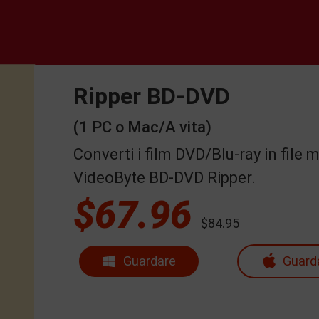
Ripper BD-DVD
(1 PC o Mac/A vita)
Converti i film DVD/Blu-ray in file
VideoByte BD-DVD Ripper.
$67.96
$84.95
Guardare
Guard