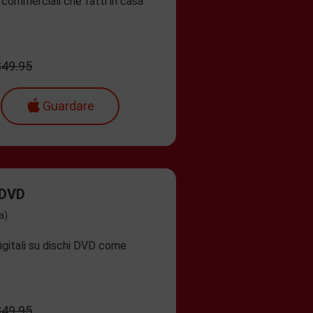
a commerciali che fatti in casa
$49.95
Guardare
 DVD
a)
igitali su dischi DVD come
$49.95