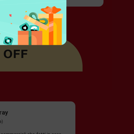
ray
a)