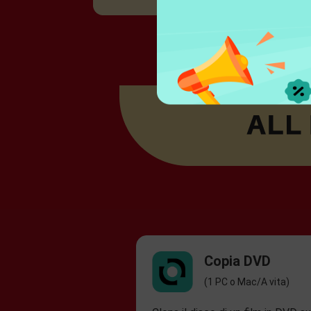
Copia DVD
(1 PC o Mac/A vita)