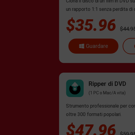
Clona il disco di un film in DVD 
un rapporto 1:1 senza perdita di q
$35.96
$44.9
Guardare
Ripper di DVD
(1 PC o Mac/A vita)
Strumento professionale per conv
oltre 300 formati popolari.
$47.96
$59.9