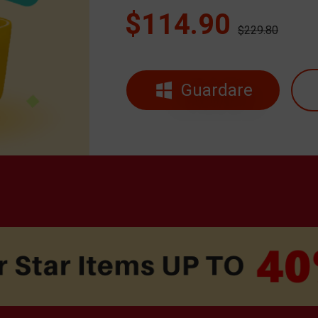
$114.90
$229.80
Guardare