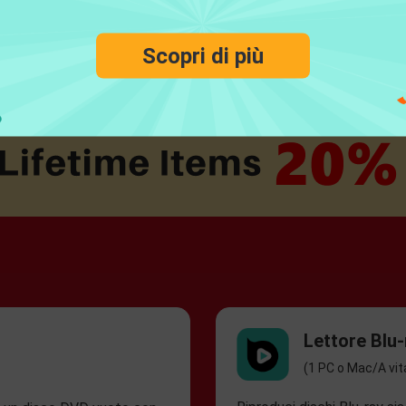
Scopri di più
Lettore Blu-
(1 PC o Mac/A vit