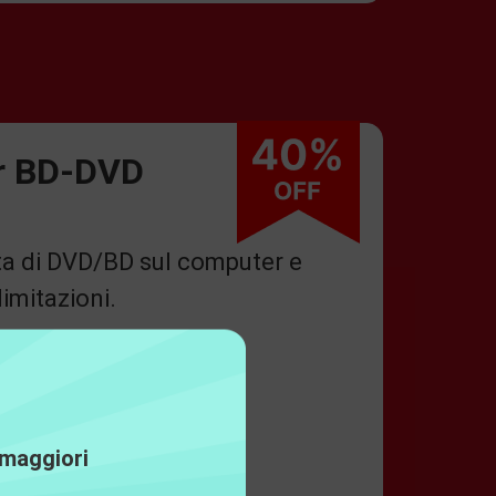
er BD-DVD
lta di DVD/BD sul computer e
imitazioni.
are
 maggiori