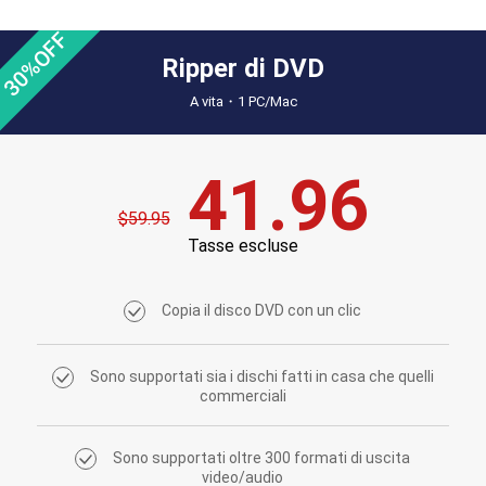
30%OFF
Ripper di DVD
A vita・1 PC/Mac
41.96
$59.95
Tasse escluse
Copia il disco DVD con un clic
Sono supportati sia i dischi fatti in casa che quelli
commerciali
Sono supportati oltre 300 formati di uscita
video/audio