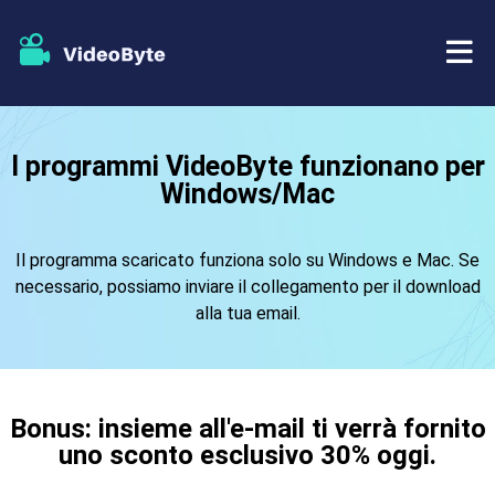
BD/DVD
I programmi VideoByte funzionano per
Windows/Mac
Negozio
Ripper BD-DVD
Risorse
Il programma scaricato funziona solo su Windows e Mac. Se
Ripper di DVD
necessario, possiamo inviare il collegamento per il download
alla tua email.
Supporto
Lettore Blu-ray
Creatore di DVD
Bonus: insieme all'e-mail ti verrà fornito
Copia DVD
uno sconto esclusivo 30% oggi.
Copia Blu-ray