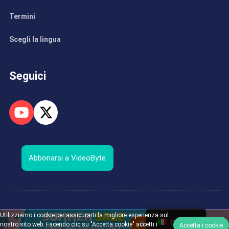
Termini
Scegli la lingua
Seguici
Abbonarsi a VideoByte
Copyright © 2026 VideoByte. Tutti i diritti riservati.
Utilizziamo i cookie per assicurarti la migliore esperienza sul
Italian
nostro sito web. Facendo clic su "Accetta cookie" accetti i
Accetta i cookie