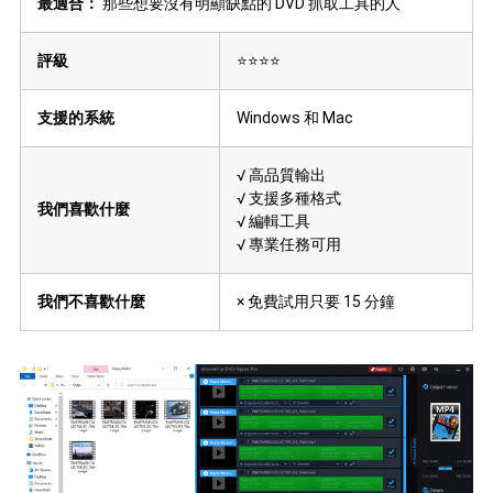
最適合：
那些想要沒有明顯缺點的 DVD 抓取工具的人
評級
⭐⭐⭐⭐
支援的系統
Windows 和 Mac
√ 高品質輸出
√ 支援多種格式
我們喜歡什麼
√ 編輯工具
√ 專業任務可用
我們不喜歡什麼
× 免費試用只要 15 分鐘