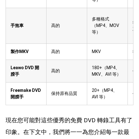
多種格式
×
手煞車
高的
（MP4、MOV
三
等）
製作MKV
高的
MKV
×
Leawo DVD 開
180+（MP4、
高的
√
膛手
MKV、AVI 等）
Freemake DVD
20+（MP4、
保持原有品質
√
開膛手
AVI 等）
現在您可能對這些優秀的免費 DVD 轉錄工具有了
印象。在下文中，我們將一一為您介紹每一款最