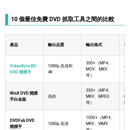
10 個最佳免費 DVD 抓取工具之間的比較
產品
輸出品質
輸出格式
G
300+（MP4、
VideoByte BD-
1080p 高清和
√
MOV、MKV
DVD 開膛手
4K
倍
等）
350+（MP4、
√
WinX DVD 開膛
高的
MKV、MPEG
G
手白金版
等）
較
1000+（MP4、
DVDFab DVD
1080p 高清
MKV、WMV
√
開膛手
等）