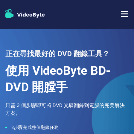
藍光/DVD
正在尋找最好的 DVD 翻錄工具？
店鋪
BD-DVD 開膛手
使用 VideoByte BD-
資源
DVD 開膛手
DVD 開膛手
支援
藍光播放器
只需 3 個步驟即可將 DVD 光碟翻錄到電腦的完美解決
DVD製作者
方案。
DVD複製
3步驟完成整個翻錄任務