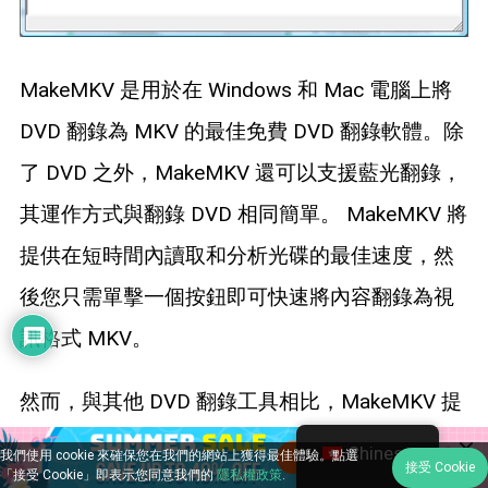
MakeMKV 是用於在 Windows 和 Mac 電腦上將
DVD 翻錄為 MKV 的最佳免費 DVD 翻錄軟體。除
了 DVD 之外，MakeMKV 還可以支援藍光翻錄，
其運作方式與翻錄 DVD 相同簡單。 MakeMKV 將
提供在短時間內讀取和分析光碟的最佳速度，然
後您只需單擊一個按鈕即可快速將內容翻錄為視
訊格式 MKV。
然而，與其他 DVD 翻錄工具相比，MakeMKV 提
供的輸出格式和用於輸出視訊/音訊的自訂設定選
Chinese
我們使用 cookie 來確保您在我們的網站上獲得最佳體驗。點選
接受 Cookie
「接受 Cookie」即表示您同意我們的
隱私權政策
.
項較少。一些用戶也抱怨它不會壓縮翻錄的文