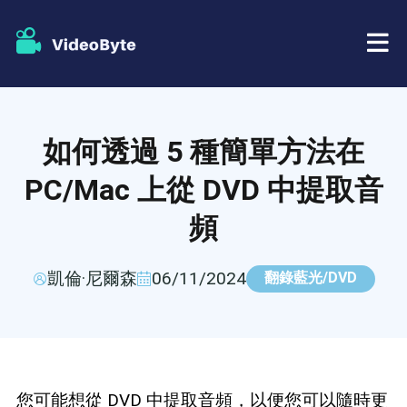
藍光/DVD
如何透過 5 種簡單方法在
店鋪
BD-DVD 開膛手
PC/Mac 上從 DVD 中提取音
資源
頻
DVD 開膛手
支援
藍光播放器
凱倫·尼爾森
06/11/2024
翻錄藍光/DVD
DVD製作者
DVD複製
您可能想從 DVD 中提取音頻，以便您可以隨時更