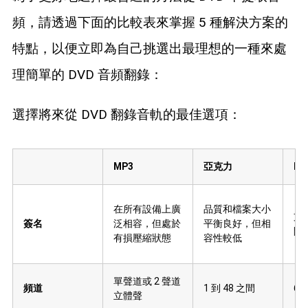
頻，請透過下面的比較表來掌握 5 種解決方案的
特點，以便立即為自己挑選出最理想的一種來處
理簡單的 DVD 音頻翻錄：
選擇將來從 DVD 翻錄音軌的最佳選項：
MP3
亞克力
M4
在所有設備上廣
品質和檔案大小
支
簽名
泛相容，但處於
平衡良好，但相
開
有損壓縮狀態
容性較低
單聲道或 2 聲道
頻道
1 到 48 之間
6
立體聲