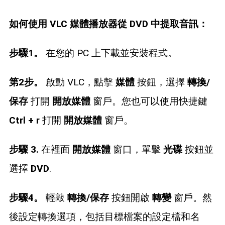
如何使用 VLC 媒體播放器從 DVD 中提取音訊：
步驟1。
在您的 PC 上下載並安裝程式。
第2步。
啟動 VLC，點擊
媒體
按鈕，選擇
轉換/
保存
打開
開放媒體
窗戶。您也可以使用快捷鍵
Ctrl + r
打開
開放媒體
窗戶。
步驟 3.
在裡面
開放媒體
窗口，單擊
光碟
按鈕並
選擇
DVD
.
步驟4。
輕敲
轉換/保存
按鈕開啟
轉變
窗戶。然
後設定轉換選項，包括目標檔案的設定檔和名