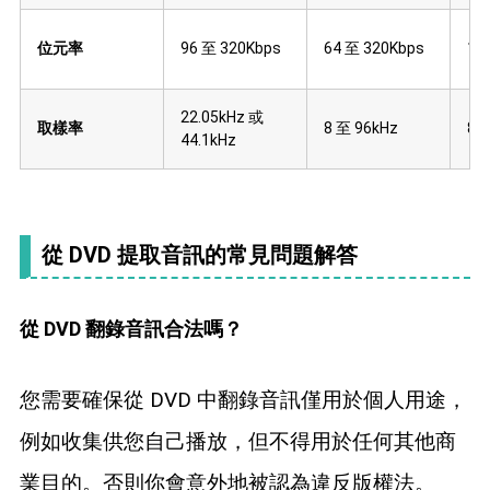
位元率
96 至 320Kbps
64 至 320Kbps
12
22.05kHz 或
取樣率
8 至 96kHz
8 
44.1kHz
從 DVD 提取音訊的常見問題解答
從 DVD 翻錄音訊合法嗎？
您需要確保從 DVD 中翻錄音訊僅用於個人用途，
例如收集供您自己播放，但不得用於任何其他商
業目的。否則你會意外地被認為違反版權法。