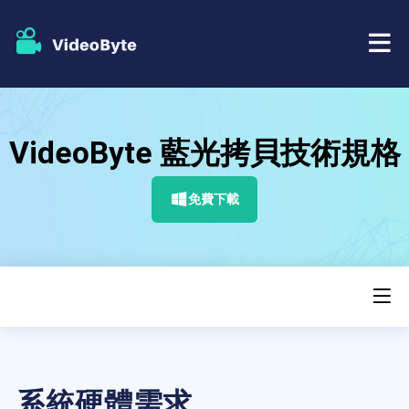
藍光/DVD
VideoByte 藍光拷貝技術規格
店鋪
BD-DVD 開膛手
免費下載
資源
DVD 開膛手
支援
藍光播放器
DVD製作者
DVD複製
系統硬體需求