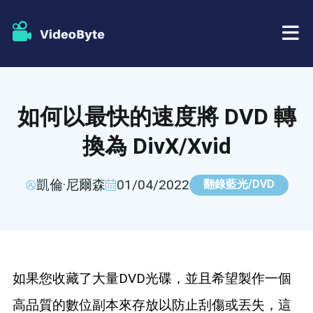
藍光/DVD
如何以最快的速度將 DVD 轉
店鋪
BD-DVD 開膛手
換為 DivX/Xvid
資源
DVD 開膛手
凱倫·尼爾森
01/04/2022
翻錄藍光/DVD
支援
藍光播放器
DVD製作者
如果您收藏了大量DVD光碟，並且希望製作一個
DVD複製
高品質的數位副本來存放以防止刮傷或丟失，這