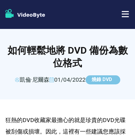
藍光/DVD
如何輕鬆地將 DVD 備份為數
店鋪
BD-DVD 開膛手
位格式
資源
DVD 開膛手
凱倫·尼爾森
01/04/2022
燒錄 DVD
支援
藍光播放器
DVD製作者
狂熱的DVD收藏家最擔心的就是珍貴的DVD光碟
DVD複製
被刮傷或損壞。因此，這裡有一些建議您應該採