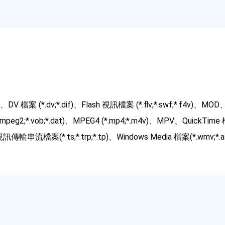
VI、DV 檔案 (*.dv;*.dif)、Flash 視訊檔案 (*.flv;*.swf;*.f4v)、MO
;*.mpeg2;*.vob;*.dat)、MPEG4 (*.mp4;*.m4v)、MPV、QuickT
視訊傳輸串流檔案(*.ts;*.trp;*.tp)、Windows Media 檔案(*.wmv;*.a