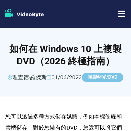
藍光/DVD
如何在 Windows 10 上複製
店鋪
BD-DVD 開膛手
DVD（2026 終極指南）
資源
DVD 開膛手
理查德·羅傑斯
01/06/2023
複製藍光/DVD
支援
藍光播放器
DVD製作者
您可以透過多種方式儲存媒體，例如本機硬碟和
DVD複製
雲端儲存。對於您擁有的DVD，您還可以將它們