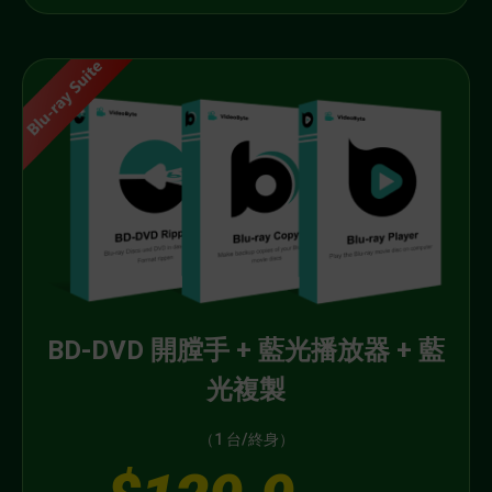
BD-DVD 開膛手 + 藍光播放器 + 藍
光複製
（1 台/終身）