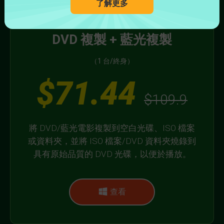
了解更多
DVD 複製 + 藍光複製
（1 台/終身）
$71.44
$109.9
將 DVD/藍光電影複製到空白光碟、ISO 檔案
或資料夾，並將 ISO 檔案/DVD 資料夾燒錄到
具有原始品質的 DVD 光碟，以便於播放。
查看