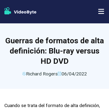
BD/DVD
Guerras de formatos de alta
Almacenar
Extractor de BD-DVD
definición: Blu-ray versus
Recursos
Extractor de DVD
HD DVD
Apoyo
Reproductor Blu-ray
Richard Rogers
06/04/2022
Creador de DVD
Copia de DVD
Cuando se trata del formato de alta definición,
Copia Blu-ray