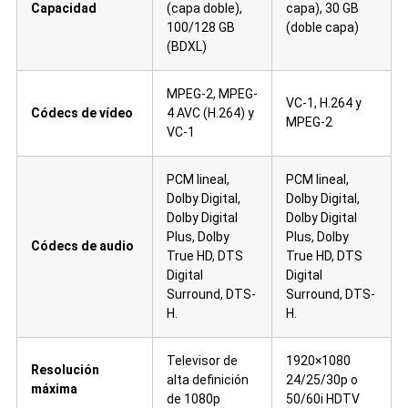
Capacidad
(capa doble),
capa), 30 GB
100/128 GB
(doble capa)
(BDXL)
MPEG-2, MPEG-
VC-1, H.264 y
Códecs de vídeo
4 AVC (H.264) y
MPEG-2
VC-1
PCM lineal,
PCM lineal,
Dolby Digital,
Dolby Digital,
Dolby Digital
Dolby Digital
Plus, Dolby
Plus, Dolby
Códecs de audio
True HD, DTS
True HD, DTS
Digital
Digital
Surround, DTS-
Surround, DTS-
H.
H.
Televisor de
1920×1080
Resolución
alta definición
24/25/30p o
máxima
de 1080p
50/60i HDTV