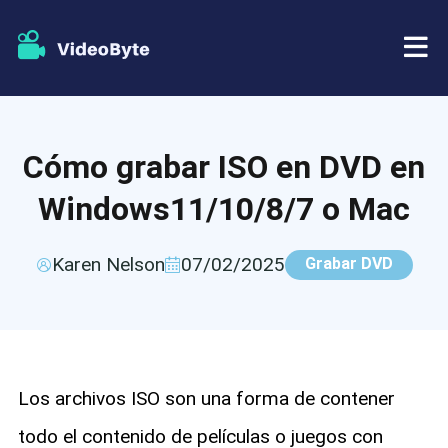
BD/DVD
Cómo grabar ISO en DVD en
Almacenar
Extractor de BD-DVD
Windows11/10/8/7 o Mac
Recursos
Extractor de DVD
Karen Nelson
07/02/2025
Grabar DVD
Apoyo
Reproductor Blu-ray
Creador de DVD
Copia de DVD
Los archivos ISO son una forma de contener
todo el contenido de películas o juegos con
Copia Blu-ray