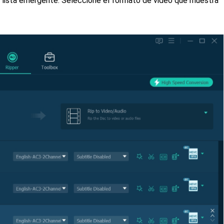
una lista emergente. Seleccione el formato de video que muestra