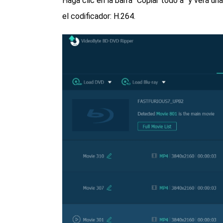
Haga clic en la barra “Copiar todo a” y verá 
el codificador: H.264.