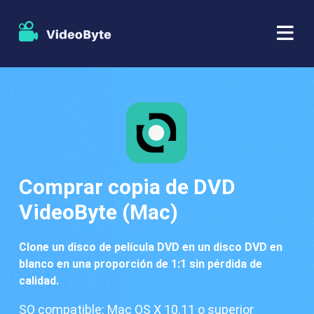
BD/DVD
Almacenar
Extractor de BD-DVD
Recursos
Extractor de DVD
Comprar copia de DVD
Apoyo
Reproductor Blu-ray
VideoByte (Mac)
Creador de DVD
Clone un disco de película DVD en un disco DVD en
blanco en una proporción de 1:1 sin pérdida de
Copia de DVD
calidad.
SO compatible: Mac OS X 10.11 o superior
Copia Blu-ray