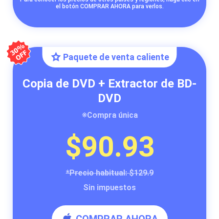
el botón COMPRAR AHORA para verlos.
Paquete de venta caliente
Copia de DVD + Extractor de BD-
DVD
※Compra única
$90.93
*Precio habitual: $129.9
Sin impuestos
COMPRAR AHORA