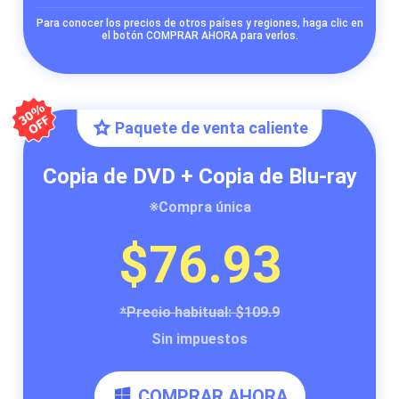
Para conocer los precios de otros países y regiones, haga clic en
el botón COMPRAR AHORA para verlos.
Paquete de venta caliente
Copia de DVD + Copia de Blu-ray
※Compra única
$76.93
*Precio habitual: $109.9
Sin impuestos
COMPRAR AHORA