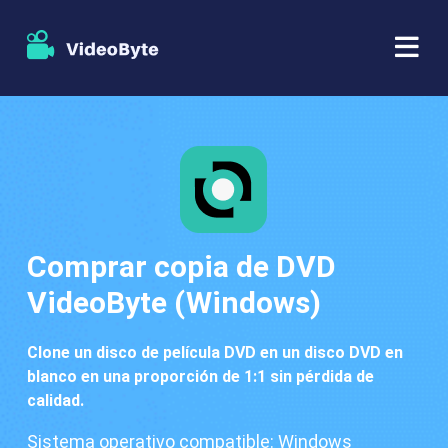
BD/DVD
Almacenar
Extractor de BD-DVD
Recursos
Extractor de DVD
Comprar copia de DVD
Apoyo
Reproductor Blu-ray
VideoByte (Windows)
Creador de DVD
Clone un disco de película DVD en un disco DVD en
blanco en una proporción de 1:1 sin pérdida de
Copia de DVD
calidad.
Sistema operativo compatible: Windows
Copia Blu-ray