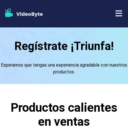
BD/DVD
Regístrate ¡Triunfa!
Almacenar
Extractor de BD-DVD
Esperamos que tengas una experiencia agradable con nuestros
Recursos
Extractor de DVD
productos.
Apoyo
Reproductor Blu-ray
Creador de DVD
Productos calientes
Copia de DVD
en ventas
Copia Blu-ray