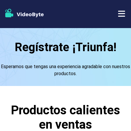
BD/DVD
Regístrate ¡Triunfa!
Almacenar
Extractor de BD-DVD
Esperamos que tengas una experiencia agradable con nuestros
Recursos
Extractor de DVD
productos.
Apoyo
Reproductor Blu-ray
Creador de DVD
Productos calientes
Copia de DVD
en ventas
Copia Blu-ray