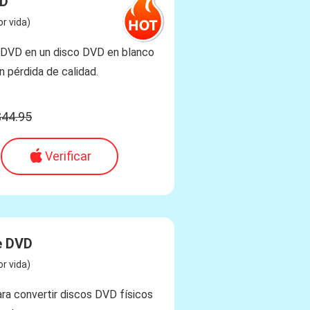
VD
r vida)
a DVD en un disco DVD en blanco
n pérdida de calidad.
$44.95
Verificar
e DVD
r vida)
ra convertir discos DVD físicos