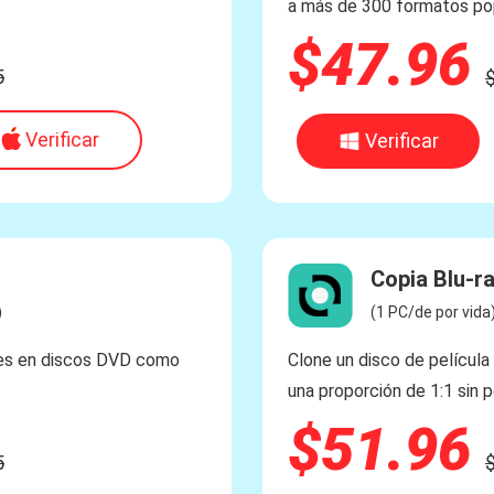
a más de 300 formatos po
$47.96
5
Verificar
Verificar
Copia Blu-r
)
(1 PC/de por vida
ales en discos DVD como
Clone un disco de película
una proporción de 1:1 sin p
$51.96
5