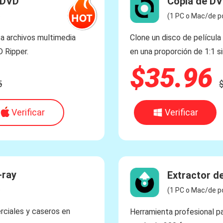
-DVD
Copia de D
)
(1 PC o Mac/de po
 a archivos multimedia
Clone un disco de películ
 Ripper.
en una proporción de 1:1 si
$35.96
5
Verificar
Verificar
-ray
Extractor d
)
(1 PC o Mac/de po
rciales y caseros en
Herramienta profesional pa