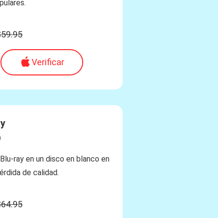
pulares.
$59.95
Verificar
ay
)
 Blu-ray en un disco en blanco en
érdida de calidad.
$64.95