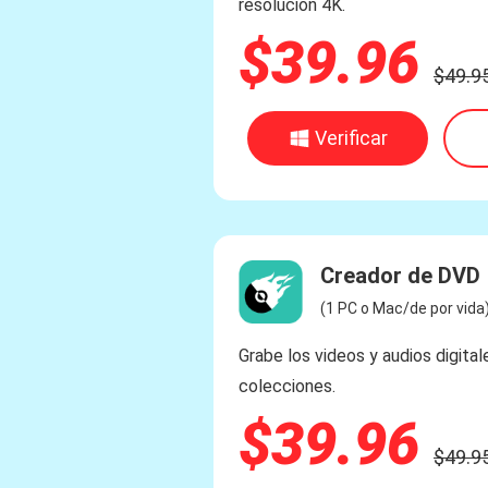
resolución 4K.
$39.96
$49.9
Verificar
Creador de DVD
(1 PC o Mac/de por vida
Grabe los videos y audios digit
colecciones.
$39.96
$49.9