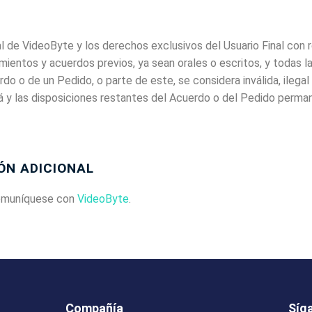
l de VideoByte y los derechos exclusivos del Usuario Final con
mientos y acuerdos previos, ya sean orales o escritos, y todas 
do o de un Pedido, o parte de este, se considera inválida, ilegal o
á y las disposiciones restantes del Acuerdo o del Pedido perma
ÓN ADICIONAL
comuníquese con
VideoByte
.
Compañía
Síg