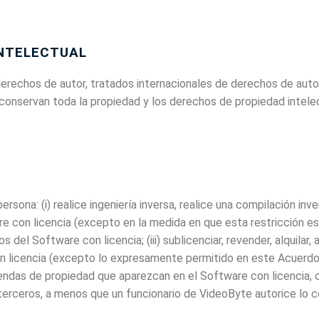
INTELECTUAL
erechos de autor, tratados internacionales de derechos de auto
conservan toda la propiedad y los derechos de propiedad intelect
ersona: (i) realice ingeniería inversa, realice una compilación in
 con licencia (excepto en la medida en que esta restricción esté
s del Software con licencia; (iii) sublicenciar, revender, alquilar, 
 licencia (excepto lo expresamente permitido en este Acuerdo); (
ndas de propiedad que aparezcan en el Software con licencia, o c
terceros, a menos que un funcionario de VideoByte autorice lo co