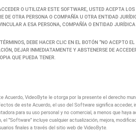
ACCEDER O UTILIZAR ESTE SOFTWARE, USTED ACEPTA LOS 
 DE OTRA PERSONA O COMPAÑÍA U OTRA ENTIDAD JURÍDI
VINCULAR A ESA PERSONA, COMPAÑÍA O ENTIDAD JURÍDICA
TÉRMINOS, DEBE HACER CLIC EN EL BOTÓN “NO ACEPTO EL
CIÓN, DEJAR INMEDIATAMENTE Y ABSTENERSE DE ACCEDER
OPIA QUE PUEDA TENER.
te Acuerdo, VideoByte le otorga por la presente el derecho mundi
fectos de este Acuerdo, el uso del Software significa acceder, in
dora para su uso personal y no comercial, a menos que haya adq
el "Software" incluye cualquier actualización, mejora, modificaci
uarios finales a través del sitio web de VideoByte.