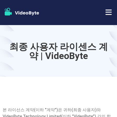
BD/DVD
최종 사용자 라이센스 계
가게
BD-DVD 리퍼
약 | VideoByte
자원
DVD 리퍼
지원하다
블루레이 플레이어
DVD 크리에이터
DVD 복사
본 라이선스 계약(이하 "계약")은 귀하(최종 사용자)와
VideoByte Technology Limited(이하 "VideoByte") 간의 합