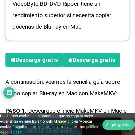
VideoByte BD-DVD Ripper tiene un
rendimiento superior si necesita copiar
docenas de Blu-ray en Mac.
Descarga gratis
Descarga gratis
A continuación, veamos la sencilla guía sobre
cómo copiar Blu-ray en Mac con MakeMKV:
PASO 1.
Descargue e inicie MakeMKV en Mac e
Utilizamos cookies para garantizar que obtenga la mejor
inserte su disco Blu-ray en la unidad.
experiencia en nuestro sitio web. Al hacer clic en "Aceptar
Spanish
Acepto galletas
cookies" significa que está de acuerdo con nuestras
política
de privacidad
.