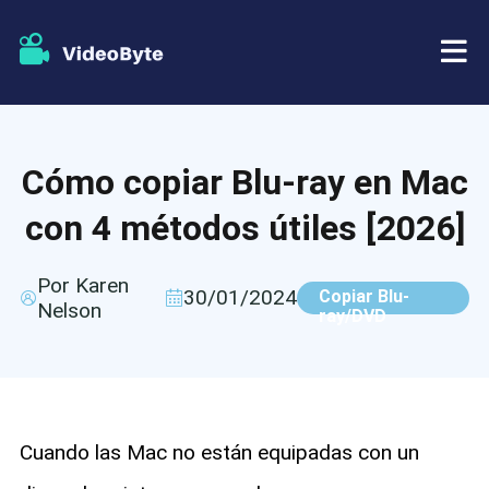
BD/DVD
Cómo copiar Blu-ray en Mac
Almacenar
Extractor de BD-DVD
con 4 métodos útiles [2026]
Recursos
Extractor de DVD
Por Karen
30/01/2024
Copiar Blu-
Nelson
Apoyo
ray/DVD
Reproductor Blu-ray
Creador de DVD
Copia de DVD
Cuando las Mac no están equipadas con un
Copia Blu-ray