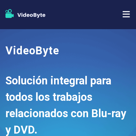
BD/DVD
VideoByte
Almacenar
Extractor de BD-DVD
Recursos
Extractor de DVD
Solución integral para
Apoyo
Reproductor Blu-ray
todos los trabajos
Creador de DVD
relacionados con Blu-ray
Copia de DVD
y DVD.
Copia Blu-ray