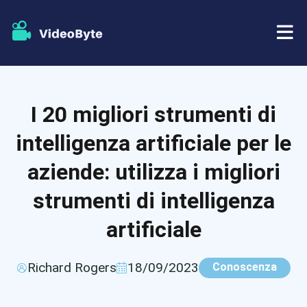
BD/DVD
I 20 migliori strumenti di
Negozio
Ripper BD-DVD
intelligenza artificiale per le
Risorse
Ripper di DVD
aziende: utilizza i migliori
strumenti di intelligenza
Supporto
Lettore Blu-ray
artificiale
Creatore di DVD
Richard Rogers
18/09/2023
Conoscenza
Copia DVD
Copia Blu-ray