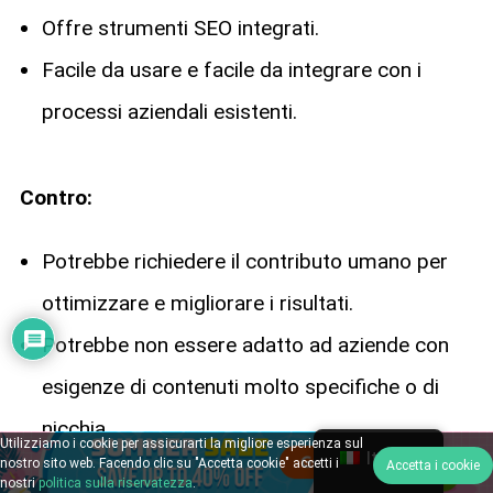
Offre strumenti SEO integrati.
Facile da usare e facile da integrare con i
processi aziendali esistenti.
Contro:
Potrebbe richiedere il contributo umano per
ottimizzare e migliorare i risultati.
Potrebbe non essere adatto ad aziende con
esigenze di contenuti molto specifiche o di
nicchia
Utilizziamo i cookie per assicurarti la migliore esperienza sul
Italian
nostro sito web. Facendo clic su "Accetta cookie" accetti i
Accetta i cookie
nostri
politica sulla riservatezza
.