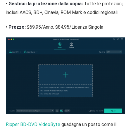
•
Gestisci la protezione dalla copia:
Tutte le protezioni,
inclusi AACS, BD+, Cinavia, ROM Mark e codici regionali.
•
Prezzo:
$69,95/Anno, $84,95/Licenza Singola
Ripper BD-DVD VideoByte
guadagna un posto come il