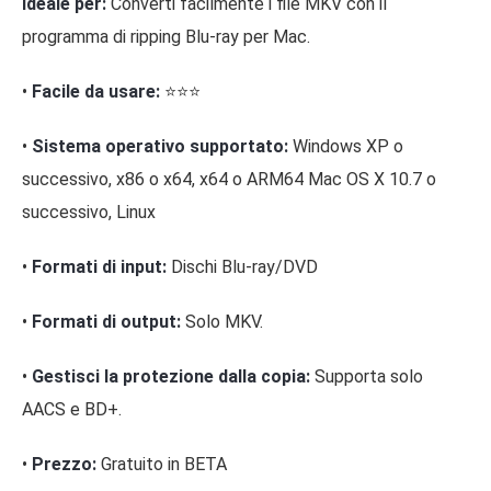
Ideale per:
Converti facilmente i file MKV con il
programma di ripping Blu-ray per Mac.
•
Facile da usare:
⭐⭐⭐
•
Sistema operativo supportato:
Windows XP o
successivo, x86 o x64, x64 o ARM64 Mac OS X 10.7 o
successivo, Linux
•
Formati di input:
Dischi Blu-ray/DVD
•
Formati di output:
Solo MKV.
•
Gestisci la protezione dalla copia:
Supporta solo
AACS e BD+.
•
Prezzo:
Gratuito in BETA