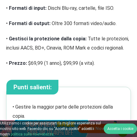
•
Formati di input:
Dischi Blu-ray, cartelle, file ISO.
•
Formati di output:
Oltre 300 formati video/audio.
•
Gestisci la protezione dalla copia:
Tutte le protezioni,
inclusi AACS, BD+, Cinavia, ROM Mark e codici regionali.
•
Prezzo:
$69,99 (1 anno), $99,99 (a vita).
Punti salienti:
• Gestire la maggior parte delle protezioni dalla
copia.
Utilizziamo i cookie per assicurarti la migliore esperienza sul
• Oltre 300 formati e definizioni elevate mantenute
nostro sito web. Facendo clic su "Accetta cookie" accetti i
Accetta i cookie
per esportare video Blu-ray.
nostri
politica sulla riservatezza
.