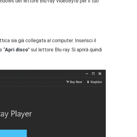
indows del lettore Blu-ray VideoByte per il tuo
tica sia già collegata al computer. Inserisci il
e “
Apri disco
" sul lettore Blu-ray. Si aprirà quindi