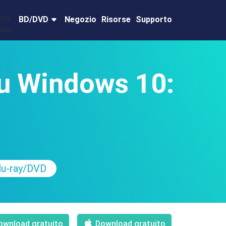
BD/DVD
Negozio
Risorse
Supporto
su Windows 10:
lu-ray/DVD
ownload gratuito
Download gratuito