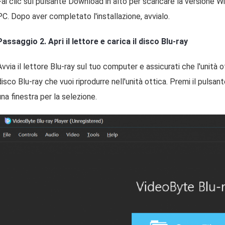
Fai clic sul pulsante Download in alto per scaricare la versione W
PC. Dopo aver completato l'installazione, avvialo.
Passaggio 2. Apri il lettore e carica il disco Blu-ray
Avvia il lettore Blu-ray sul tuo computer e assicurati che l'unità ot
disco Blu-ray che vuoi riprodurre nell'unità ottica. Premi il pulsant
una finestra per la selezione.